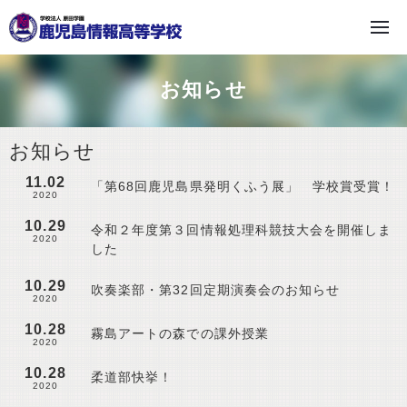
学校法人 原田学園
お知らせ
お知らせ
11.02
「第68回鹿児島県発明くふう展」 学校賞受賞！
2020
10.29
令和２年度第３回情報処理科競技大会を開催しま
2020
した
10.29
吹奏楽部・第32回定期演奏会のお知らせ
2020
10.28
霧島アートの森での課外授業
2020
10.28
柔道部快挙！
2020