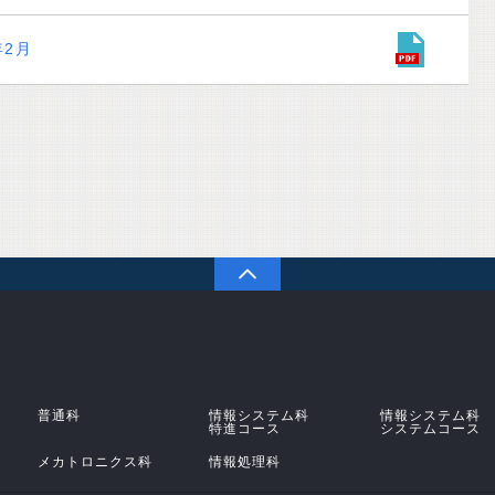
年2月
PAGETOP
学校法人 原田学園 鹿児島情報高等学校
普通科
情報システム科
情報システム科
特進コース
システムコース
メカトロニクス科
情報処理科