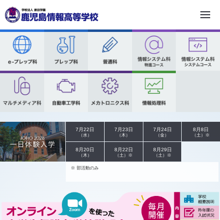
学校法人 原田学園
JOHO 2026 一日体験入学
7月22日
7月23日
7月24日
8月8日
（水）
（木）
（金）
（土）※
8月20日
8月22日
8月29日
（木）
（土）※
（土）※
※ 部活動のみ