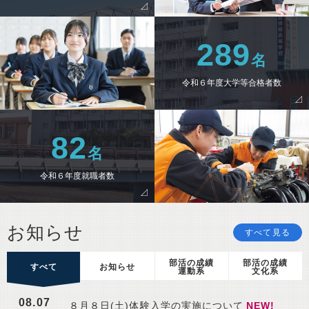
289
令和６年度大学等合格者数
82
令和６年度就職者数
お知らせ
すべて見る
部活の成績
部活の成績
すべて
お知らせ
運動系
文化系
08.07
８月８日(土)体験入学の実施について