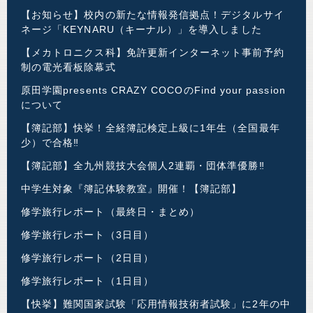
【お知らせ】校内の新たな情報発信拠点！デジタルサイ
ネージ「KEYNARU（キーナル）」を導入しました
【メカトロニクス科】免許更新インターネット事前予約
制の電光看板除幕式
原田学園presents CRAZY COCOのFind your passion
について
【簿記部】快挙！全経簿記検定上級に1年生（全国最年
少）で合格‼
【簿記部】全九州競技大会個人2連覇・団体準優勝‼
中学生対象『簿記体験教室』開催！【簿記部】
修学旅行レポート（最終日・まとめ）
修学旅行レポート（3日目）
修学旅行レポート（2日目）
修学旅行レポート（1日目）
【快挙】難関国家試験「応用情報技術者試験」に2年の中