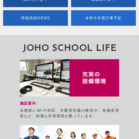
情報高校NEWS
令和８年度行事予定
JOHO SCHOOL LIFE
充実の設
施設案内
全教室にWi-Fi対応、冷暖房完備の教室や、各種実習
室など、快適な学習環境が整っています。