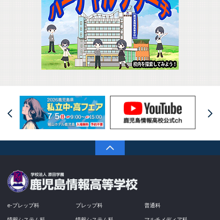
Prev
PAGETOP
学校法人 原田学園
e-プレップ科
プレップ科
普通科
情報システム科
情報システム科
マルチメディア科