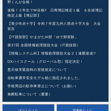
野くんが合格！
速報！２年生でW合格‼ 日商簿記検定１級 ＆全経簿記
検定上級【簿記部】
【青少年赤十字】令和７年度九州八県赤十字大会 大会
宣言
【IT競技部】やまがたAI部「ゆで卵実験」
第37回 全国情報処理競技大会（IT競技部）
【情報システム科】情報処理競技大会２１連覇達成!!
DXハイスクール（グローバル型）指定決定！
悪天候等緊急時の登校規定について
自転車通学安全モデル校に指定されました。
学校周辺の駐停車禁止について（お願い）
無断駐車について（重要）
ほけんだより
図書館だより