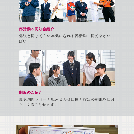
県内・全
部活動＆同好会紹介
勉強と同じくらい本気になれる部活動・同好会がいっ
ぱい
制服で好
制服のご紹介
更衣期間フリー！組み合わせ自由！指定の制服を自分
らしく着こなせます。