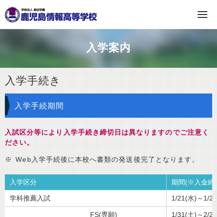
学校法人 原田学園
入学案内
入学手続き
入学手続期間
入試区分等により入学手続き締切日は異なりますのでご注意く
ださい。
Web入学手続後に本校へ書類の発送後完了となります。
入学区分
期間(※入金締
学科推薦入試
1/21(水)～1/
FS(専願)
1/31(土)～2/