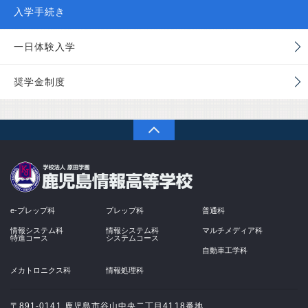
入学手続き
一日体験入学
奨学金制度
PAGETOP
学校法人 原田学園
e-プレップ科
プレップ科
普通科
情報システム科
情報システム科
マルチメディア科
特進コース
システムコース
自動車工学科
メカトロニクス科
情報処理科
〒891-0141 鹿児島市谷山中央二丁目4118番地