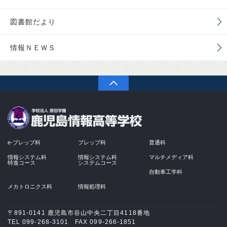
図書館だより
情報ＮＥＷＳ
PAGETOP
学校法人 原田学園
e-プレップ科
プレップ科
普通科
情報システム科
情報システム科
マルチメディア科
特進コース
システムコース
自動車工学科
メカトロニクス科
情報処理科
〒891-0141 鹿児島市谷山中央二丁目4118番地
TEL 099-268-3101 FAX 099-266-1851