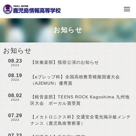
学校法人 原田学園
お知らせ
お知らせ
08.23
【吹奏楽部】指宿公演のお知らせ
2024
08.19
【eプレップ科】全国高校教育模擬国連大会
2024
（AJEMUN）優秀賞
08.02
【軽音楽部】TEENS ROCK Kagoshima 九州地
2024
区大会 ボーカル賞受賞
07.29
【メカトロニクス科】交通安全電光掲示板メンテ
2024
ナンス（鹿児島南警察署）
07.23