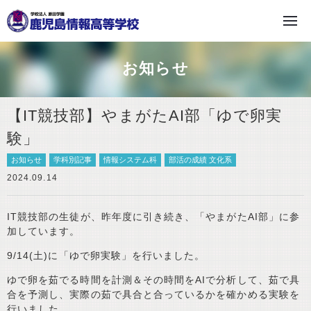
学校法人 原田学園
お知らせ
【IT競技部】やまがたAI部「ゆで卵実
験」
お知らせ
学科別記事
情報システム科
部活の成績 文化系
2024.09.14
IT競技部の生徒が、昨年度に引き続き、「やまがたAI部」に参
加しています。
9/14(土)に「ゆで卵実験」を行いました。
ゆで卵を茹でる時間を計測＆その時間をAIで分析して、茹で具
合を予測し、実際の茹で具合と合っているかを確かめる実験を
行いました。