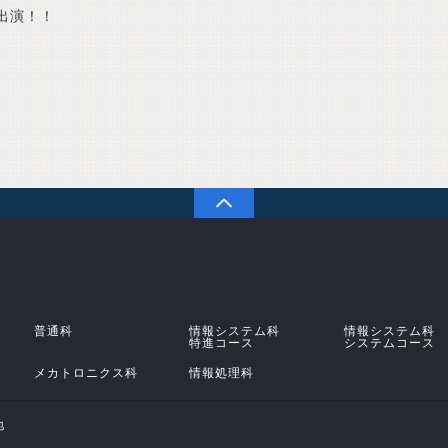
出演！！
PAGETOP
学校法人 原田学園 鹿児島情報高等学校
普通科
情報システム科
情報システム科
特進コース
システムコース
メカトロニクス科
情報処理科
地