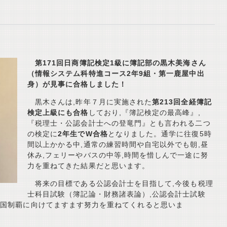
第171回日商簿記検定1級に簿記部の黒木美海さん
（情報システム科特進コース2年9組・第一鹿屋中出
身）が見事に合格しました！
黒木さんは,昨年７月に実施された
第213回全経簿記
検定上級にも合格
しており,『簿記検定の最高峰』,
『税理士・公認会計士への登竜門』とも言われる二つ
の検定に
2年生でW合格
となりました。通学に往復5時
間以上かかる中,通常の練習時間や自宅以外でも朝,昼
休み,フェリーやバスの中等,時間を惜しんで一途に努
力を重ねてきた結果だと思います。
将来の目標である公認会計士を目指して,今後も税理
士科目試験（簿記論・財務諸表論）,公認会計士試験
全国制覇に向けてますます努力を重ねてくれると思いま