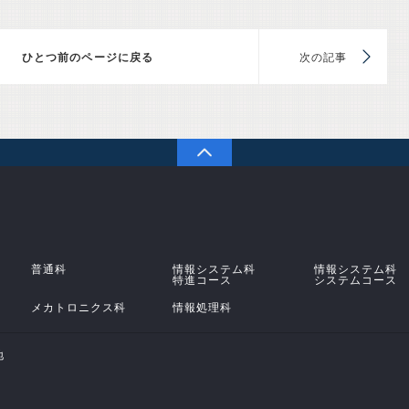
前のページに戻る
次
PAGETOP
学校法人 原田学園 鹿児島情報高等学校
普通科
情報システム科
情報システム科
特進コース
システムコース
メカトロニクス科
情報処理科
地