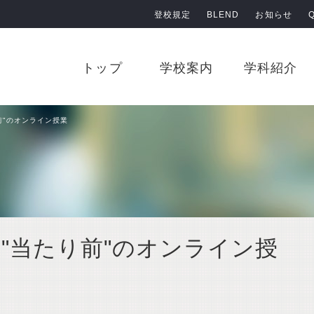
登校規定
BLEND
お知らせ
原田学園 鹿児島情報高等学校
トップ
学校案内
学科紹介
前"のオンライン授業
、"当たり前"のオンライン授