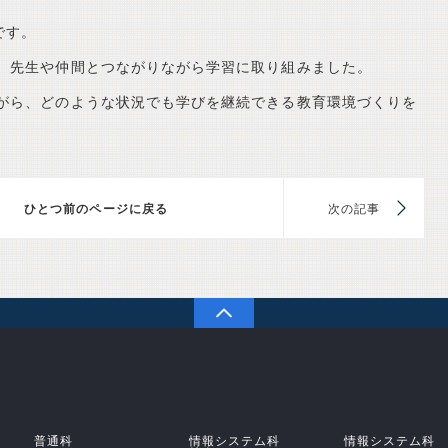
です。
、先生や仲間とつながりながら学習に取り組みました。
がら、どのような状況でも学びを継続できる教育環境づくりを
前のページに戻る
次
PAGETOP
学校法人 原田学園 鹿児島情報高等学校
普通科
情報システム科
情報システム科