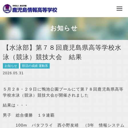
学校法人 原田学園
お知らせ
【水泳部】第７８回鹿児島県高等学校水
泳（競泳）競技大会 結果
お知らせ
部活の成績 運動系
2026.05.31
５月２８・２９日に鴨池公園プールにて第７８回鹿児島県高等
学校水泳（競泳）競技大会が開催されました
結果は・・・
男子 総合優勝 １９連覇
100m バタフライ 西小野友靖 （3年 情報システム