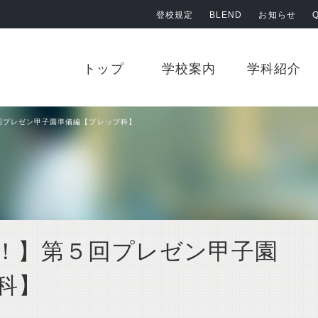
登校規定
BLEND
お知らせ
原田学園 鹿児島情報高等学校
トップ
学校案内
学科紹介
回プレゼン甲子園準備編【プレップ科】
！】第５回プレゼン甲子園
科】