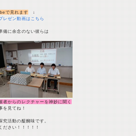
beで見れます
↓
プレゼン動画はこちら
準備に余念のない彼らは
催者からのレクチャーを神妙に聞く
事を見てね！
探究活動の醍醐味です。
ください！！！！！