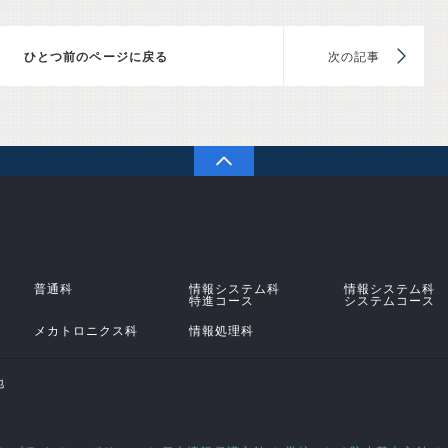
前のページに戻る
次
PAGETOP
学校法人 原田学園 鹿児島情報高等学校
普通科
情報システム科
情報システム科
特進コース
システムコース
メカトロニクス科
情報処理科
地