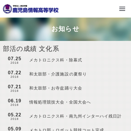
学校法人 原田学園
お知らせ
部活の成績 文化系
07.25
メカトロニクス科・除幕式
2018
07.22
和太鼓部・介護施設の夏祭り
2018
07.21
和太鼓部・お寺盆踊り大会
2018
06.19
情報処理競技大会・全国大会へ
2018
05.22
メカトロニクス科・南九州インターハイ残日計
2018
05.09
メカトロ部・ロボット競技コート完成