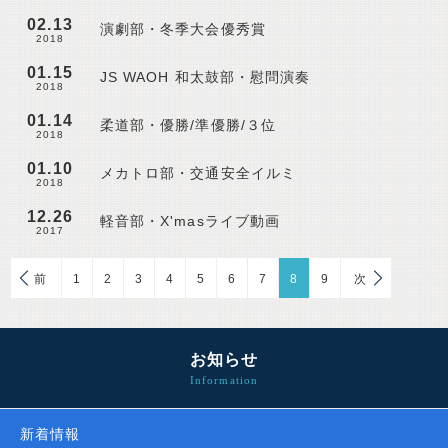
02.13
演劇部・冬季大会優秀賞
2018
01.15
JS WAOH 和太鼓部・慰問演奏
2018
01.14
柔道部・優勝/準優勝/３位
2018
01.10
メカトロ部・交通安全イルミ
2018
12.26
軽音部・X'masライブ動画
2017
前
1
2
3
4
5
6
7
8
9
次
お知らせ
新着情報