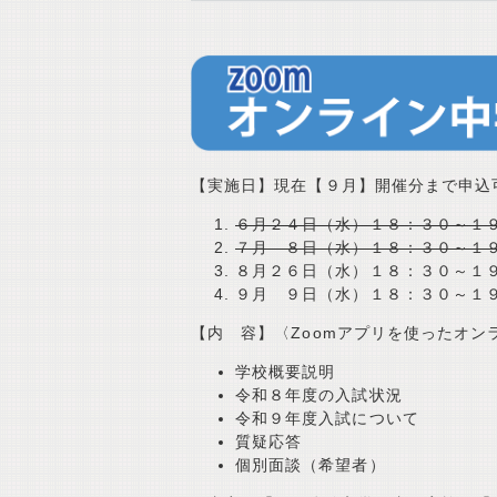
【実施日】
現在【９月】開催分まで申込
６月２４日（水）１８：３０～１
７月 ８日（水）１８：３０～１
８月２６日（水）１８：３０～１
９月 ９日（水）１８：３０～１
【内 容】
〈Zoomアプリを使ったオン
学校概要説明
令和８年度の入試状況
令和９年度入試について
質疑応答
個別面談（希望者）