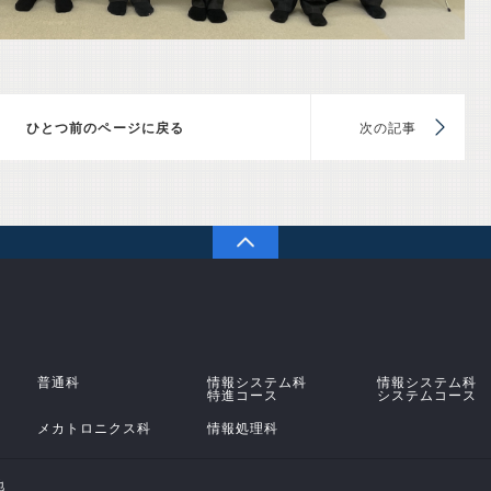
前のページに戻る
次
PAGETOP
学校法人 原田学園 鹿児島情報高等学校
普通科
情報システム科
情報システム科
特進コース
システムコース
メカトロニクス科
情報処理科
地