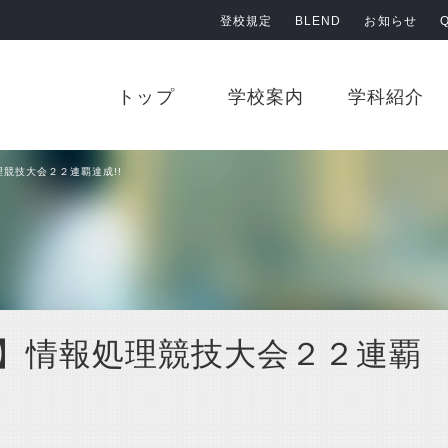
登校規定
BLEND
お知らせ
原田学園 鹿児島情報高等学校
トップ
学校案内
学科紹介
競技大会２２連覇達成!!
】情報処理競技大会２２連覇