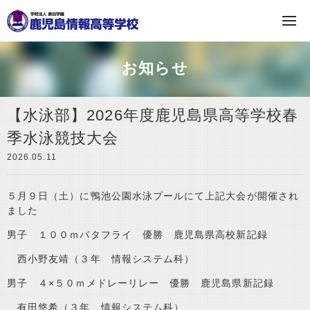
学校法人 原田学園
お知らせ
【水泳部】2026年度鹿児島県高等学校春
季水泳競技大会
2026.05.11
５月９日（土）に
鴨池公園水泳プールにて上記大会が開催され
ました
男子 １００ｍバタフライ 優勝
鹿児島県高校新記録
西小野友靖（３年 情報システム科）
男子 ４×５０ｍメドレーリレー 優勝
鹿児島県新記録
有田悠希（３年 情報システム科）