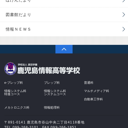
ほけんだより
図書館だより
情報ＮＥＷＳ
PAGETOP
学校法人 原田学園
e-プレップ科
プレップ科
普通科
情報システム科
情報システム科
マルチメディア科
特進コース
システムコース
自動車工学科
メカトロニクス科
情報処理科
〒891-0141 鹿児島市谷山中央二丁目4118番地
TEL 099-268-3101 FAX 099-266-1851