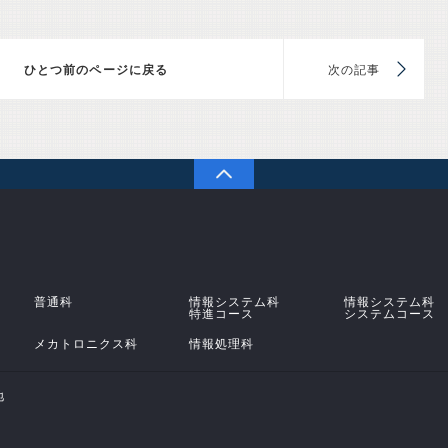
前のページに戻る
次
PAGETOP
学校法人 原田学園 鹿児島情報高等学校
普通科
情報システム科
情報システム科
特進コース
システムコース
メカトロニクス科
情報処理科
地